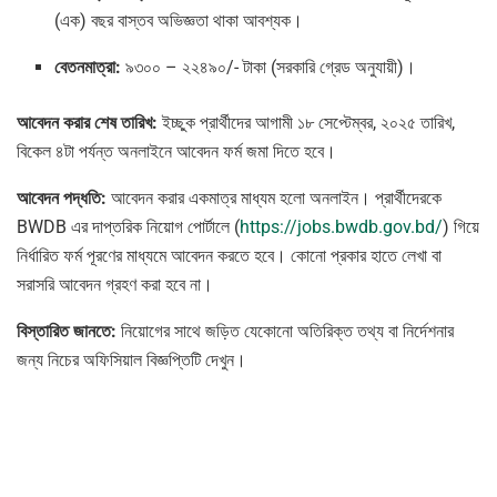
(এক) বছর বাস্তব অভিজ্ঞতা থাকা আবশ্যক।
বেতনমাত্রা:
৯৩০০ – ২২৪৯০/- টাকা (সরকারি গ্রেড অনুযায়ী)।
আবেদন করার শেষ তারিখ:
ইচ্ছুক প্রার্থীদের আগামী ১৮ সেপ্টেম্বর, ২০২৫ তারিখ,
বিকেল ৪টা পর্যন্ত অনলাইনে আবেদন ফর্ম জমা দিতে হবে।
আবেদন পদ্ধতি:
আবেদন করার একমাত্র মাধ্যম হলো অনলাইন। প্রার্থীদেরকে
BWDB এর দাপ্তরিক নিয়োগ পোর্টালে (
https://jobs.bwdb.gov.bd/
) গিয়ে
নির্ধারিত ফর্ম পূরণের মাধ্যমে আবেদন করতে হবে। কোনো প্রকার হাতে লেখা বা
সরাসরি আবেদন গ্রহণ করা হবে না।
বিস্তারিত জানতে:
নিয়োগের সাথে জড়িত যেকোনো অতিরিক্ত তথ্য বা নির্দেশনার
জন্য নিচের অফিসিয়াল বিজ্ঞপ্তিটি দেখুন।