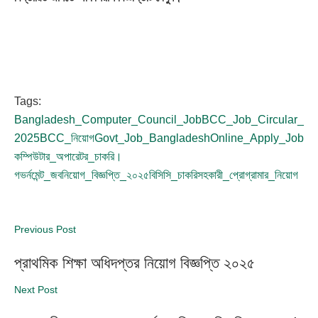
Tags:
Bangladesh_Computer_Council_Job
BCC_Job_Circular_
2025
BCC_নিয়োগ
Govt_Job_Bangladesh
Online_Apply_Job
কম্পিউটার_অপারেটর_চাকরি।
গভর্নমেন্ট_জব
নিয়োগ_বিজ্ঞপ্তি_২০২৫
বিসিসি_চাকরি
সহকারী_প্রোগ্রামার_নিয়োগ
Previous Post
প্রাথমিক শিক্ষা অধিদপ্তর নিয়োগ বিজ্ঞপ্তি ২০২৫
Next Post