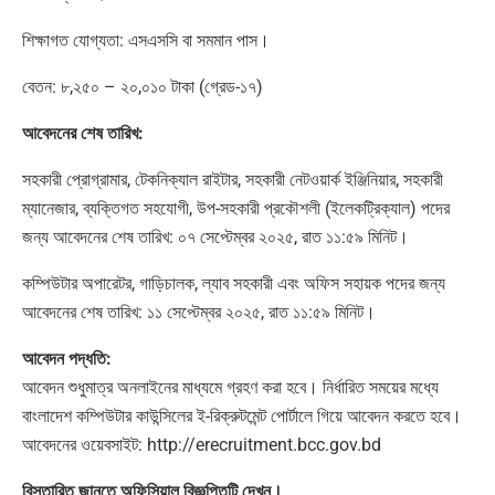
শিক্ষাগত যোগ্যতা: এসএসসি বা সমমান পাস।
বেতন: ৮,২৫০ – ২০,০১০ টাকা (গ্রেড-১৭)
আবেদনের শেষ তারিখ:
সহকারী প্রোগ্রামার, টেকনিক্যাল রাইটার, সহকারী নেটওয়ার্ক ইঞ্জিনিয়ার, সহকারী
ম্যানেজার, ব্যক্তিগত সহযোগী, উপ-সহকারী প্রকৌশলী (ইলেকট্রিক্যাল) পদের
জন্য আবেদনের শেষ তারিখ: ০৭ সেপ্টেম্বর ২০২৫, রাত ১১:৫৯ মিনিট।
কম্পিউটার অপারেটর, গাড়িচালক, ল্যাব সহকারী এবং অফিস সহায়ক পদের জন্য
আবেদনের শেষ তারিখ: ১১ সেপ্টেম্বর ২০২৫, রাত ১১:৫৯ মিনিট।
আবেদন পদ্ধতি:
আবেদন শুধুমাত্র অনলাইনের মাধ্যমে গ্রহণ করা হবে। নির্ধারিত সময়ের মধ্যে
বাংলাদেশ কম্পিউটার কাউন্সিলের ই-রিক্রুটমেন্ট পোর্টালে গিয়ে আবেদন করতে হবে।
আবেদনের ওয়েবসাইট: http://erecruitment.bcc.gov.bd
বিস্তারিত জানতে অফিসিয়াল বিজ্ঞপ্তিটি দেখুন।