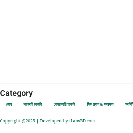
BPI Job Circular 2026
BINA job circular 2026
এনজিও বিষয়ক ব্যুরো নিয়োগ 2026
MOHFW Job Circular 2026
বাংলাদেশ সুগারক্রপ গবেষণা ইনস্টিটিউট নিয়োগ বিজ্ঞপ্তি
Category
হোম
সরকারি চাকরি
বেসরকারি চাকরি
সিট প্ল্যান & ফলাফল
ভার্সি
Copyright @2025 | Developed by iLabsBD.com