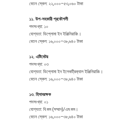
বেতন স্কেল: ২২,০০০–৫৩,০৬০ টাকা
১১. উপ-সহকারী প্রকৌশলী
পদসংখ্যা: ১০
যোগ্যতা: ডিপ্লোমা ইন ইঞ্জিনিয়ারিং।
বেতন স্কেল: ১৬,০০০–৩৮,৬৪০ টাকা
১২. এষ্টিমেটর
পদসংখ্যা: ০৩
যোগ্যতা: ডিপ্লোমা ইন ইলেকট্রিক্যাল ইঞ্জিনিয়ারিং।
বেতন স্কেল: ১৬,০০০–৩৮,৬৪০ টাকা
১৩. হিসাবরক্ষক
পদসংখ্যা: ০১
যোগ্যতা: বি.কম (সম্মান)/এম.কম।
বেতন স্কেল: ১৬,০০০–৩৮,৬৪০ টাকা