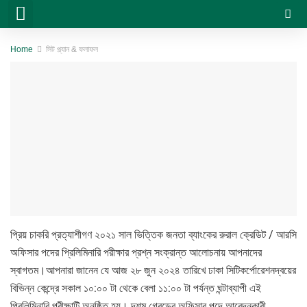
সরকারি চাকরি
বেসরকারি চাকরি
সিট প্ল্যান & ফলাফল
ভার্সিটি ভর্তি ও অন্যান্য
Home
সিট প্ল্যান & ফলাফল
প্রিয় চাকরি প্রত্যাশীগণ ২০২১ সাল ভিত্তিক জনতা ব্যাংকের রুরাল ক্রেডিট / আরসি
অফিসার পদের প্রিলিমিনারি পরীক্ষার প্রশ্ন সংক্রান্ত আলোচনায় আপনাদের
স্বাগতম।আপনারা জানেন যে আজ ২৮ জুন ২০২৪ তারিখে ঢাকা সিটিকর্পোরেশনদ্বয়ের
বিভিন্ন কেন্দ্রে সকাল ১০:০০ টা থেকে বেলা ১১:০০ টা পর্যন্ত ঘন্টাব্যাপী এই
প্রিলিমিনারি পরীক্ষাটি অনুষ্ঠিত হয়। দশম গ্রেডের অফিসার পদে আবেদনকারী