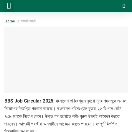
সরকারি চাকরি
বেসরকারি চাকরি
সিট প্ল্যান & ফলাফল
ভার্সিটি ভর্তি ও অন্যান্য
Home
সরকারি চাকরি
BBS Job Circular 2025
: বাংলাদেশ পরিসংখ্যান ব্যুরো শূন্য পদসমূহে জনবল
নিয়োগের বিজ্ঞপ্তি প্রকাশ করেছে। বাংলাদেশ পরিসংখ্যান ব্যুরো ২৬ টি পদে মোট
৭৩৮ জনকে নিয়োগ দেবে। উক্ত পদ গুলোতে নারী-পুরুষ উভয়ই আবেদন করতে
পারবেন। আগ্রহী প্রার্থীরা অনলাইনে আবেদন করতে পারবেন। সম্পূর্ণ বিজ্ঞপ্তি
বিস্তারিত দেওয়া হল।