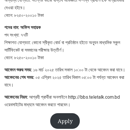
অন্যান্য যোগ্যতা: সংশ্লিষ্ট কাজে বাস্তব অভিজ্ঞতা সম্পন্ন প্রার্থীগণকে অগ্রাধিকার
দেওয়া হইবে।
বেতন: ৮২৫০-২০০১০ টাকা
পদের নাম: অফিস সহায়ক
পদ সংখ্যা: ৭৭টি
শিক্ষাগত যোগ্যতা: কোনো স্বীকৃত বোর্ড বা প্রতিষ্ঠান হইতে অন্যূন মাধ্যমিক স্কুল
সার্টিফিকেট বা সমমানের পরীক্ষায় উত্তীর্ণ।
বেতন: ৮২৫০-২০০১০ টাকা
আবেদন শুরুর সময়:
১৬ মার্চ ২০২৫ তারিখ সকাল ১০:০০ টা থেকে আবেদন করা যাবে।
আবেদনের শেষ সময়:
০৫ এপ্রিল ২০২৫ তারিখ বিকাল ০৫:০০ টা পর্যন্ত আবেদন করা
যাবে।
আবেদনের নিয়ম:
আগ্রহী প্রার্থীরা অনলাইনে http://bbs.teletalk.com.bd
ওয়েবসাইটের মাধ্যমে আবেদন করতে পারবেন।
Apply