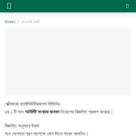
সরকারি চাকরি
বেসরকারি চাকরি
সিট প্ল্যান & ফলাফল
ভার্সিটি ভর্তি ও অন্যান্য
Home
বেসরকারি চাকরি
বেক্সিমকো ফার্মাসিউটিক্যালস লিমিটেড
এর ১ টি পদে
অনির্দিষ্ট
সংখ্যক
জনবল
নিয়োগের বিজ্ঞপ্তি প্রকাশ করেছে।
বিজ্ঞপ্তি অনুসারে উক্ত
পদে যোগ্যতা পূরণ সাপেক্ষে যোগ দিতে পারেন আপনিও।