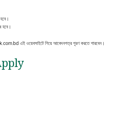
 হবে।
েষ হবে।
talk.com.bd এই ওয়েবসাইটে গিয়ে আবেদনপত্র পূরণ করতে পারবেন।
pply