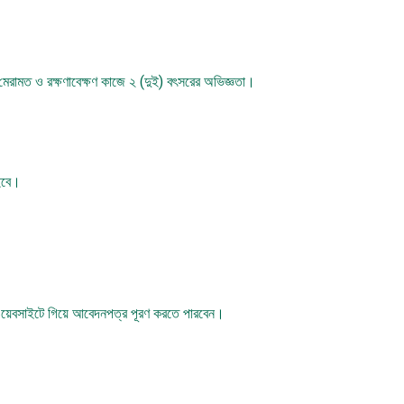
ট মেরামত ও রক্ষণাবেক্ষণ কাজে ২ (দুই) বৎসরের অভিজ্ঞতা।
হইবে।
েবসাইটে গিয়ে আবেদনপত্র পূরণ করতে পারবেন।