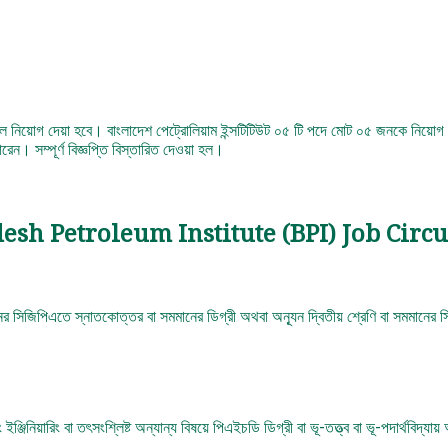
বল নিয়োগ দেয়া হবে। বাংলাদেশ পেট্রোলিয়াম ইন্সটিটিউট ০৫ টি পদে মোট ০৫ জনকে নিয়োগ 
ম্পূর্ণ বিজ্ঞপ্তি বিস্তারিত দেওয়া হল।
esh Petroleum Institute (BPI) Job Circu
ানের সিজিপিএতে স্নাতকোত্তর বা সমমানের ডিগ্রী অথবা অন্যূন দ্বিতীয় শ্রেণি বা সমমানের স
িং ইঞ্জিনিয়ারিং বা তৎসংশ্লিষ্ট অন্যান্য বিষয়ে পিএইচডি ডিগ্রী বা ভূ-তত্ত্ব বা ভূ-পদার্থব