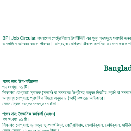
BPI Job Circular: বাংলাদেশ পেট্রোলিয়াম ইন্সটিটিউট এর শূন্য পদসমূহে সরাসরি জন
অনলাইনে আবেদন করতে পারবেন। আগ্রহ ও যোগ্যতা থাকলে আপনিও আবেদন করতে পারেন। স
Banglad
পদের নাম: উপ-পরিচালক
পদ সংখ্যা: ০১ টি।
শিক্ষাগত যোগ্যতা: স্নাতক (সম্মান) বা সমমানের ডিগ্রীসহ অন্যূন দ্বিতীয় শ্রেণি বা সমম
অন্যান্য যোগ্যতা: প্রাসঙ্গিক বিষয়ে অন্যূন ৮ (আট) বৎসরের অভিজ্ঞতা।
বেতন স্কেল: ৩৫,৫০০-৬৭,০১০ টাকা।
পদের নাম: বৈজ্ঞানিক কর্মকর্তা (এসও)
পদ সংখ্যা: ০১ টি।
শিক্ষাগত যোগ্যতা: ভূ-তত্ত্ব, ভূ-পদার্থবিদ্যা, পেট্রোলিয়াম, মেকানিক্যাল, কেমিক্যাল, মাইন
বেতন স্কেল: ২২,০০০-৫৩,০৬০ টাকা।