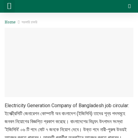
সরকারি চাকরি
বেসরকারি চাকরি
সিট প্ল্যান & ফলাফল
ভার্সিটি ভর্তি ও অন্যান্য
Home
সরকারি চাকরি
Electricity Generation Company of Bangladesh job circular:
ইলেক্ট্রিসিটি জেনারেশন কোম্পানী অব বাংলাদেশ (ইজিসিবি) তাদের শূন্য পদসমূহে
জনবল নিয়োগের বিজ্ঞপ্তি প্রকাশ করেছে। বাংলাদেশের বিদ্যুৎ উৎপাদন সংস্থা
‘ইজিসিবি’ ০৬ টি পদে মোট ৭ জনকে নিয়োগ দেবে। উক্ত পদে নারী-পুরুষ উভয়ই
আবেদন করতে পারবেন। আগ্রহী প্রার্থীরা অনলাইনে আবেদন করতে পারবেন।