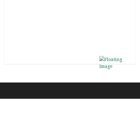
প্রতিদিন প্রকাশিত সকল সরকারি-বেসরকারি চাকরির নিয়োগ বিজ্ঞপ্তি,
পরীক্ষার তারিখ, সিটপ্ল্যান, ফলাফল, পরীক্ষার প্রস্তুতি ও বিদেশে
স্কলারশিপের আপডেট পেতে পেইজটি তে এক্টিভ থাকুন