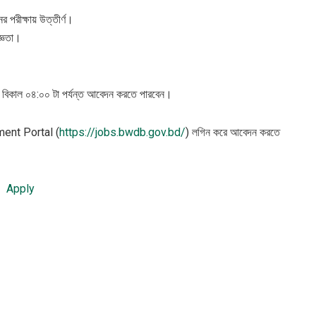
র পরীক্ষায় উত্তীর্ণ।
জ্ঞতা।
খ বিকাল ০৪:০০ টা পর্যন্ত আবেদন করতে পারবেন।
itment Portal (
https://jobs.bwdb.gov.bd/
) লগিন করে আবেদন করতে
Apply