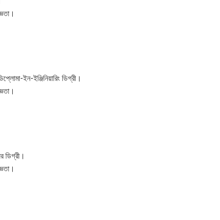
।
জ্ঞতা।
প্লোমা-ইন-ইঞ্জিনিয়ারিং ডিগ্রী।
জ্ঞতা।
ের ডিগ্রী।
জ্ঞতা।