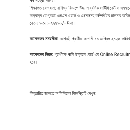
পদ সংখ্যা: ৭৮টি।
শিক্ষাগত যোগ্যতা: বাণিজ্য বিভাগে উচ্চ মাধ্যমিক সার্টিফিকেট বা সমমানে
অন্যান্য যোগ্যতা: এমএস ওয়ার্ড ও এক্সেলসহ কম্পিউটার চালনার অভি
বেতন: ৯৩০০-২২৪৯০/- টাকা।
আবেদনের সময়সীমা:
আগ্রহী প্রার্থীরা আগামী ১০ এপ্রিল ২০২৫ তারি
আবেদনের নিয়ম:
প্রার্থীকে পানি উন্নয়ন বোর্ড এর Online Recru
হবে।
বিস্তারিত জানতে অফিসিয়াল বিজ্ঞপ্তিটি দেখুন: