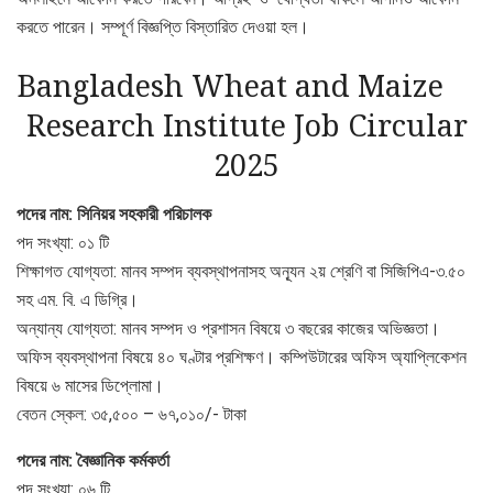
করতে পারেন। সম্পূর্ণ বিজ্ঞপ্তি বিস্তারিত দেওয়া হল।
Bangladesh Wheat and Maize
Research Institute Job Circular
2025
পদের নাম: সিনিয়র সহকারী পরিচালক
পদ সংখ্যা: ০১ টি
শিক্ষাগত যোগ্যতা: মানব সম্পদ ব্যবস্থাপনাসহ অন্যূন ২য় শ্রেণি বা সিজিপিএ-৩.৫০
সহ এম. বি. এ ডিগ্রি।
অন্যান্য যোগ্যতা: মানব সম্পদ ও প্রশাসন বিষয়ে ৩ বছরের কাজের অভিজ্ঞতা।
অফিস ব্যবস্থাপনা বিষয়ে ৪০ ঘণ্টার প্রশিক্ষণ। কম্পিউটারের অফিস অ্যাপ্লিকেশন
বিষয়ে ৬ মাসের ডিপ্লোমা।
বেতন স্কেল: ৩৫,৫০০ – ৬৭,০১০/- টাকা
পদের নাম: বৈজ্ঞানিক কর্মকর্তা
পদ সংখ্যা: ০৬ টি