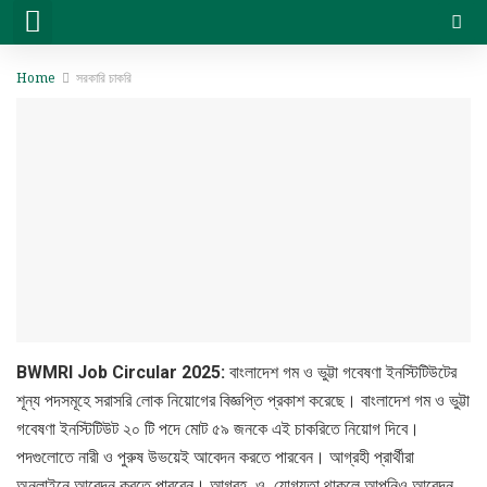
সরকারি চাকরি
বেসরকারি চাকরি
সিট প্ল্যান & ফলাফল
ভার্সিটি ভর্তি ও অন্যান্য
Home
সরকারি চাকরি
BWMRI Job Circular 2025:
বাংলাদেশ গম ও ভুট্টা গবেষণা ইনস্টিটিউটের
শূন্য পদসমূহে সরাসরি লোক নিয়োগের বিজ্ঞপ্তি প্রকাশ করেছে। বাংলাদেশ গম ও ভুট্টা
গবেষণা ইনস্টিটিউট ২০ টি পদে মোট ৫৯ জনকে এই চাকরিতে নিয়োগ দিবে।
পদগুলোতে নারী ও পুরুষ উভয়েই আবেদন করতে পারবেন। আগ্রহী প্রার্থীরা
অনলাইনে আবেদন করতে পারবেন। আগ্রহ ও যোগ্যতা থাকলে আপনিও আবেদন