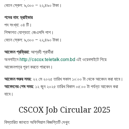
বেতন স্কেল: ৯,৩০০ – ২২,৪৯০ টাকা।
পদের নাম: ড্রাইভার
পদ সংখ্যা: ০৪ টি।
শিক্ষাগত যোগ্যতা: জেএসসি পাশ।
বেতন স্কেল: ৯,৩০০ – ২২,৪৯০ টাকা।
আবেদন প্রক্রিয়া:
আগ্রহী প্রার্থীরা
অনলাইনে
http://cscox.teletalk.com.bd
এই ওয়েবসাইটে গিয়ে
আবেদনপত্র পূরণ করতে পারবেন।
আবেদন শুরুর সময়:
২২ মে ২০২৫ তারিখ সকাল ১০:০০ টা থেকে আবেদন করা যাবে।
আবেদনের শেষ সময়:
১২ জুন ২০২৫ তারিখ বিকাল ০৫:০০ টা পর্যন্ত আবেদন করা
যাবে।
CSCOX Job Circular 2025
বিস্তারিত জানতে অফিসিয়াল বিজ্ঞপ্তিটি দেখুন: