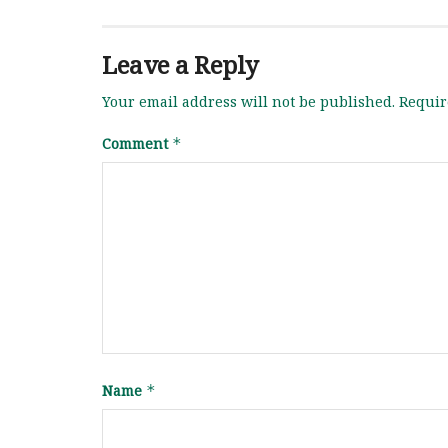
Tags:
non-govtjob