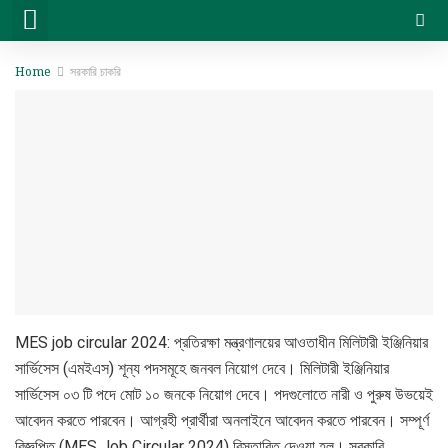
সরকারি চাকরি
বেসরকারি চাকরি
সিট প্ল্যান & ফলাফল
ভার্সিটি ভর্তি ও অন্যান্য
Home
সরকারি চাকরি
MES job circular 2024: প্রতিরক্ষা মন্ত্রণালয়ের আওতাধীন মিলিটারী ইঞ্জিনিয়ার
সার্ভিসেস (এমইএস) শূন্য পদসমূহে জনবল নিয়োগ দেবে। মিলিটারী ইঞ্জিনিয়ার
সার্ভিসেস ০৩ টি পদে মোট ১০ জনকে নিয়োগ দেবে। পদগুলোতে নারী ও পুরুষ উভয়েই
আবেদন করতে পারবেন। আগ্রহী প্রার্থীরা অনলাইনে আবেদন করতে পারবেন। সম্পূর্ণ
বিজ্ঞপ্তি (MES Job Circular 2024) বিস্তারিত দেওয়া হল। সরকারি