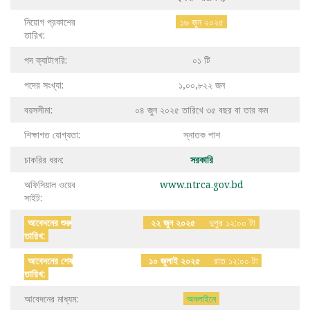
নিয়োগ প্রকাশের
১৬ জুন ২০২৫
তারিখ:
পদ ক্যাটাগরি:
০১ টি
পদের সংখ্যা:
১,০০,৮২২ জন
বয়সসীমা:
০৪ জুন ২০২৫ তারিখে ৩৫ বছর বা তার কম
শিক্ষাগত যোগ্যতা:
স্নাতক পাশ
চাকরির ধরন:
সরকারি
অফিসিয়াল ওয়েব
www.ntrca.gov.bd
সাইট:
আবেদনের শুরু
২২ জুন ২০২৫
দুপুর ১২:০০ টা
তারিখ:
আবেদনের শেষ
১০ জুলাই ২০২৫
রাত ১২:০০ টা
তারিখ:
আবেদনের মাধ্যম:
অনলাইনে