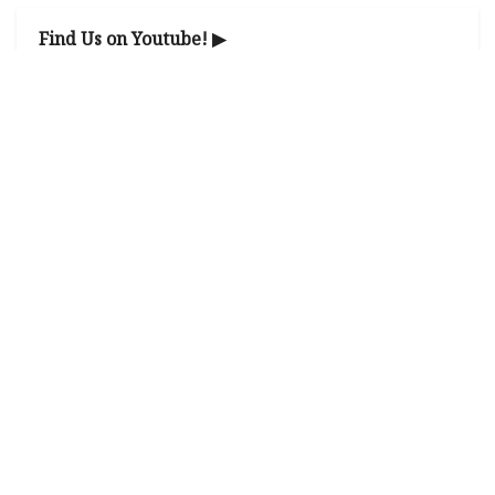
Find Us on Youtube! ▶
Youtube Channel
@jobnewsio