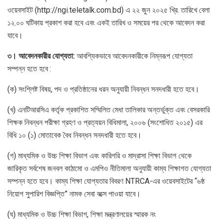
ওয়েবসাইট (http://ngi.teletalk.com.bd) এ ২২ জুন ২০২৫ খ্রি. তারিখে বেলা
১২.০০ ঘটিকায় প্রকাশ করা হবে এবং একই তারিখ ও সময়ের পর থেকে আবেদন করা
যাবে।
৩। আবেদনকারীর যোগ্যতা:
আবশ্যিকভাবে আবেদনকারীকে নিম্নরূপ যোগ্যতা
সম্পন্ন হতে হবে :
(ক) সংশ্লিষ্ট বিষয়, পদ ও প্রতিষ্ঠানের ধরন অনুযায়ী নিবন্ধন সনদধারী হতে হবে।
(খ) এনটিআরসিএ কর্তৃক প্রকাশিত সম্মিলিত মেধা তালিকার অন্তর্ভুক্ত এবং বেসরকারি
শিক্ষক নিবন্ধন পরীক্ষা গ্রহণ ও প্রত্যয়ন বিধিমালা, ২০০৬ (সংশোধিত ২০১৫) এর
বিধি ১০ (১) মোতাবেক বৈধ নিবন্ধন সনদধারী হতে হবে।
(গ) মাধ্যমিক ও উচ্চ শিক্ষা বিভাগ এবং কারিগরি ও মাদ্রাসা শিক্ষা বিভাগ থেকে
জারিকৃত সর্বশেষ জনবল কাঠামো ও এমপিও নীতিমালা অনুযায়ী কাম্য শিক্ষাগত যোগ্যতা
সম্পন্ন হতে হবে। কাম্য শিক্ষা যোগ্যতার বিবরণ NTRCA-এর ওয়েবসাইটের “৬ষ্ঠ
নিয়োগ সুপারিশ বিজ্ঞপ্তি” নামক সেবা বক্সে পাওয়া যাবে।
(ঘ) মাধ্যমিক ও উচ্চ শিক্ষা বিভাগ, শিক্ষা মন্ত্রণালয়ের স্মারক নং