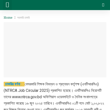
সরকারি চাকরি
বেসরকারি চাকরি
সিট প্ল্যান & ফলাফল
ভার্সিটি ভর্তি ও অন্যান্য
Home
সরকারি চাকরি
চাকরির বর্ণনা
:
বেসরকারি শিক্ষক নিবন্ধন ও প্রত্যয়ন কর্তৃপক্ষ (এনটিআরসিএ)
(NTRCA Job Circular 2025) প্রকাশিত হয়েছে। এনটিআরসিএ নিয়োগটি
তাদের www.ntrca.gov.bd অফিশিয়াল ওয়েবসাইটে ও দৈনিক সংবাদপত্রে
প্রকাশিত করেছে ১৬ জুন ২০২৫ তারিখে। এনটিআরসিএ ০১টি পদে মোট ১,০০,৮২২
জন শিক্ষক নিয়ােগ দেওয়া হবে। এনটিআরসিএ জব সার্কুলার ২০২৫ আগ্রহী নারী ও