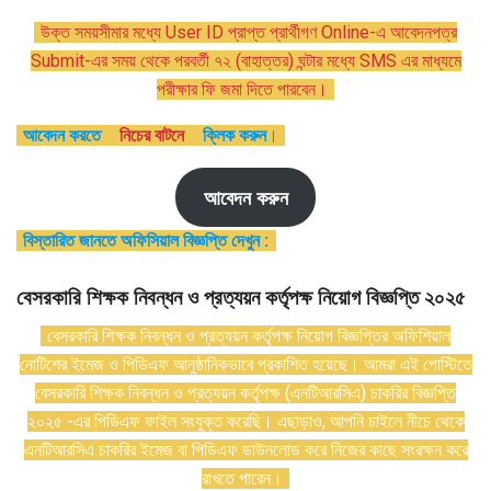
উক্ত সময়সীমার মধ্যে User ID প্রাপ্ত প্রার্থীগণ Online-এ আবেদনপত্র
Submit-এর সময় থেকে পরবর্তী ৭২ (বাহাত্তর) ঘন্টার মধ্যে SMS এর মাধ্যমে
পরীক্ষার ফি জমা দিতে পারবেন।
আবেদন করতে
নিচের বাটনে
ক্লিক করুন
।
আবেদন করুন
বিস্তারিত জানতে অফিসিয়াল বিজ্ঞপ্তি দেখুন :
বেসরকারি শিক্ষক নিবন্ধন ও প্রত্যয়ন কর্তৃপক্ষ নিয়োগ বিজ্ঞপ্তি ২০২৫
বেসরকারি শিক্ষক নিবন্ধন ও প্রত্যয়ন কর্তৃপক্ষ নিয়োগ বিজ্ঞপ্তির অফিশিয়াল
নোটিশের ইমেজ ও পিডিএফ আনুষ্ঠানিকভাবে প্রকাশিত হয়েছে। আমরা এই পোস্টিতে
বেসরকারি শিক্ষক নিবন্ধন ও প্রত্যয়ন কর্তৃপক্ষ (এনটিআরসিএ) চাকরির বিজ্ঞপ্তি
২০২৫ -এর পিডিএফ ফাইল সংযুক্ত করেছি। এছাড়াও, আপনি চাইলে নীচে থেকে
এনটিআরসিএ চাকরির ইমেজ বা পিডিএফ ডাউনলোড করে নিজের কাছে সংরক্ষন করে
রাখতে পারেন।