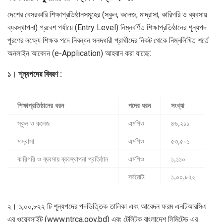
দেশের বেসরকারি শিক্ষাপ্রতিষ্ঠানসমূহের (স্কুল, কলেজ, মাদ্রাসা, কারিগরি ও ব্যবসায়
ব্যবস্থাপনা) প্রবেশ পর্যায়ে (Entry Level) নিম্নবর্ণিত শিক্ষাপ্রতিষ্ঠানের শূন্যপদ
পূরণের লক্ষ্যে শিক্ষক পদে নিবন্ধন সনদধারী প্রার্থীদের নিকট থেকে নিম্নলিখিত শর্তে
অনলাইন আবেদন (e-Application) আহবান করা যাচ্ছে:
১। শূন্যপদের বিবরণ :
শিক্ষাপ্রতিষ্ঠানের ধরন
পদের ধরন
সংখ্যা
স্কুল ও কলেজ
এমপিও
৪৬,২১১
মাদ্রাসা
এমপিও
৫৩,৫০১
কারিগরি ও ব্যবসায় ব্যবস্থাপনা প্রতিষ্ঠান
এমপিও
১,১১০
সর্বমোট:
১,০০,৮২২
২। ১,০০,৮২২ টি শূন্যপদের পদভিত্তিক তালিকা এবং আবেদন ফরম এনটিআরসিএ
এর ওয়েবসাইট (www.ntrca.gov.bd) এবং টেলিটক বাংলাদেশ লিমিটেড এর