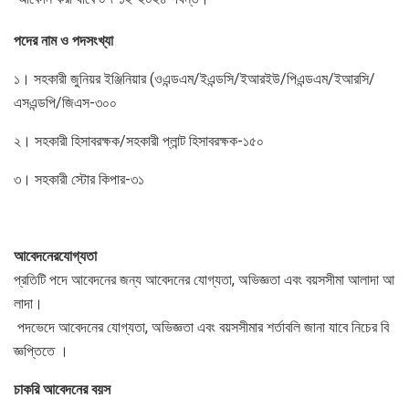
পদের
নাম
ও
পদসংখ্যা
১। সহকারী জুনিয়র ইঞ্জিনিয়ার (ওএন্ডএম/ইএন্ডসি/ইআরইউ/পিএন্ডএম/ইআরসি/
এসএন্ডপি/জিএস-৩০০
২। সহকারী হিসাবরক্ষক/সহকারী প্লান্ট হিসাবরক্ষক-১৫০
৩। সহকারী স্টোর কিপার-৩১
আবেদনের
যোগ্যতা
প্রতিটি পদে আবেদনের জন্য আবেদনের যোগ্যতা, অভিজ্ঞতা এবং বয়সসীমা আলাদা আ
লাদা।
পদভেদে আবেদনের যোগ্যতা, অভিজ্ঞতা এবং বয়সসীমার শর্তাবলি জানা যাবে নিচের বি
জ্ঞপ্তিতে ।
চাকরি
আবেদনের
বয়স