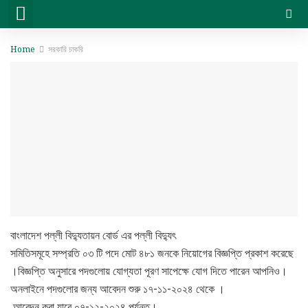
সরকারি চাকরি
বেসরকারি চাকরি
সিট প্ল্যান & ফলাফল
ভার্সিটি ভর্তি ও অন্যান্য
Home
সরকারি চাকরি
বাংলাদেশ পল্লী বিদ্যুতায়ন বোর্ড এর পল্লী বিদ্যুৎ
সমিতিসমূহে সম্প্রতি ০৩ টি পদে মোট ৪৮১ জনকে নিয়োগের বিজ্ঞপ্তি প্রকাশ করেছে
।বিজ্ঞপ্তি অনুসারে পদগুলোয় যোগ্যতা পূরণ সাপেক্ষে যোগ দিতে পারেন আপনিও।
অনলাইনে পদগুলোর জন্য আবেদন শুরু ১৭-১১-২০২৪ থেকে ।
আবেদন করা যাবে ০৭-১২-২০২৪ পর্যন্ত।