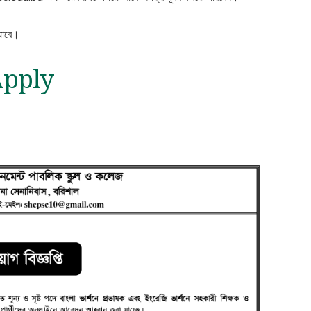
যাবে।
pply