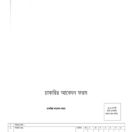
চাকরির আবেদন ফরম