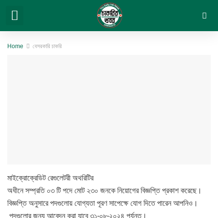
সরকারি চাকরি
বেসরকারি চাকরি
সিট প্ল্যান & ফলাফল
ভার্সিটি ভর্তি ও অন্যান্য
Home
বেসরকারি চাকরি
মাইক্রোক্রেডিট রেগুলেটরী অথরিটির
অধীনে সম্প্রতি ০৩ টি পদে মোট ২৩০ জনকে নিয়োগের বিজ্ঞপ্তি প্রকাশ করেছে।
বিজ্ঞপ্তি অনুসারে পদগুলোয় যোগ্যতা পূরণ সাপেক্ষে যোগ দিতে পারেন আপনিও।
পদগুলোর জন্য আবেদন করা যাবে ৩১-০৮-২০২৪ পর্যন্ত।