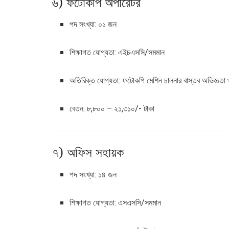
৬) ফটোকপি অপারেটর
পদ সংখ্যা: ০১ জন
শিক্ষাগত যোগ্যতা: এইচএসসি/সমমান
অতিরিক্ত যোগ্যতা: ফটোকপি মেশিন চালনার বাস্তব অভিজ্ঞতা
বেতন: ৮,৮০০ – ২১,৩১০/- টাকা
৭) অফিস সহায়ক
পদ সংখ্যা: ১৪ জন
শিক্ষাগত যোগ্যতা: এসএসসি/সমমান