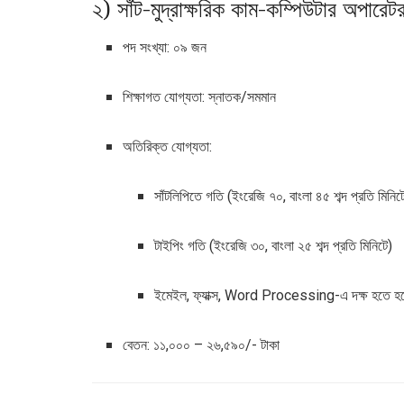
২) সাঁট-মুদ্রাক্ষরিক কাম-কম্পিউটার অপারেট
পদ সংখ্যা: ০৯ জন
শিক্ষাগত যোগ্যতা: স্নাতক/সমমান
অতিরিক্ত যোগ্যতা:
সাঁটলিপিতে গতি (ইংরেজি ৭০, বাংলা ৪৫ শব্দ প্রতি মিনিট
টাইপিং গতি (ইংরেজি ৩০, বাংলা ২৫ শব্দ প্রতি মিনিটে)
ইমেইল, ফ্যাক্স, Word Processing-এ দক্ষ হতে হ
বেতন: ১১,০০০ – ২৬,৫৯০/- টাকা