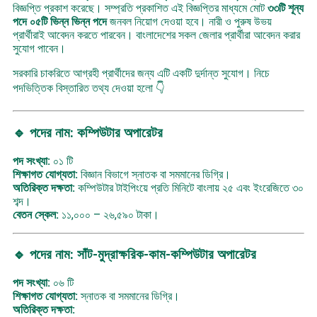
বিজ্ঞপ্তি প্রকাশ করেছে। সম্প্রতি প্রকাশিত এই বিজ্ঞপ্তির মাধ্যমে মোট
৩৩টি শূন্য
পদে ০৫টি ভিন্ন ভিন্ন পদে
জনবল নিয়োগ দেওয়া হবে। নারী ও পুরুষ উভয়
প্রার্থীরাই আবেদন করতে পারবেন। বাংলাদেশের সকল জেলার প্রার্থীরা আবেদন করার
সুযোগ পাবেন।
সরকারি চাকরিতে আগ্রহী প্রার্থীদের জন্য এটি একটি দুর্দান্ত সুযোগ। নিচে
পদভিত্তিক বিস্তারিত তথ্য দেওয়া হলো 👇
🔹 পদের নাম: কম্পিউটার অপারেটর
পদ সংখ্যা:
০১ টি
শিক্ষাগত যোগ্যতা:
বিজ্ঞান বিভাগে স্নাতক বা সমমানের ডিগ্রি।
অতিরিক্ত দক্ষতা:
কম্পিউটার টাইপিংয়ে প্রতি মিনিটে বাংলায় ২৫ এবং ইংরেজিতে ৩০
শব্দ।
বেতন স্কেল:
১১,০০০ – ২৬,৫৯০ টাকা।
🔹 পদের নাম: সাঁট-মুদ্রাক্ষরিক-কাম-কম্পিউটার অপারেটর
পদ সংখ্যা:
০৬ টি
শিক্ষাগত যোগ্যতা:
স্নাতক বা সমমানের ডিগ্রি।
অতিরিক্ত দক্ষতা: