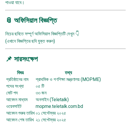
পাওয়া যাবে।
📎 অফিসিয়াল বিজ্ঞপ্তি
নিচের ছবিতে সম্পূর্ণ অফিসিয়াল বিজ্ঞপ্তিটি দেখুন 👇
(এখানে বিজ্ঞপ্তির ছবি যুক্ত করুন)
📌 সারসংক্ষেপ
বিষয়
তথ্য
প্রতিষ্ঠানের নাম
প্রাথমিক ও গণশিক্ষা মন্ত্রণালয় (MOPME)
পদের সংখ্যা
০৫ টি
মোট পদ
৩৩ জন
আবেদন মাধ্যম
অনলাইন (Teletalk)
ওয়েবসাইট
mopme.teletalk.com.bd
আবেদন শুরুর তারিখ
০১ সেপ্টেম্বর ২০২৫
আবেদন শেষ তারিখ
২১ সেপ্টেম্বর ২০২৫