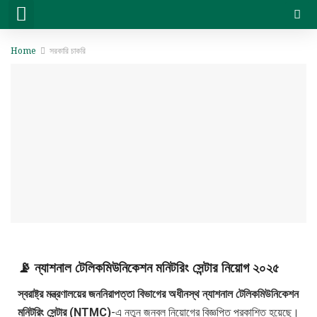
সরকারি চাকরি
বেসরকারি চাকরি
সিট প্ল্যান & ফলাফল
ভার্সিটি ভর্তি ও অন্যান্য
Home
সরকারি চাকরি
📡 ন্যাশনাল টেলিকমিউনিকেশন মনিটরিং সেন্টার নিয়োগ ২০২৫
স্বরাষ্ট্র মন্ত্রণালয়ের জননিরাপত্তা বিভাগের অধীনস্থ ন্যাশনাল টেলিকমিউনিকেশন
মনিটরিং সেন্টার (NTMC)
-এ নতুন জনবল নিয়োগের বিজ্ঞপ্তি প্রকাশিত হয়েছে।