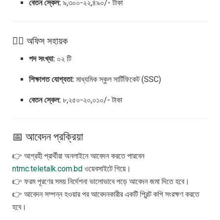
বেতন স্কেল:
৯,৩০০-২২,৪৯০/- টাকা
২️⃣ অফিস সহায়ক
পদ সংখ্যা:
০২ টি
শিক্ষাগত যোগ্যতা:
মাধ্যমিক স্কুল সার্টিফিকেট (SSC)
বেতন স্কেল:
৮,২৫০-২০,০১০/- টাকা
📅 আবেদন প্রক্রিয়া
👉 আগ্রহী প্রার্থীরা অনলাইনে আবেদন করতে পারবেন
ntmc.teletalk.com.bd
ওয়েবসাইটে গিয়ে।
👉 ফরম পূরণের সময় নির্দেশনা ভালোভাবে পড়ে আবেদন জমা দিতে হবে।
👉 আবেদন সম্পন্ন হওয়ার পর আবেদনকারীর একটি প্রিন্ট কপি সংরক্ষণ করতে
হবে।