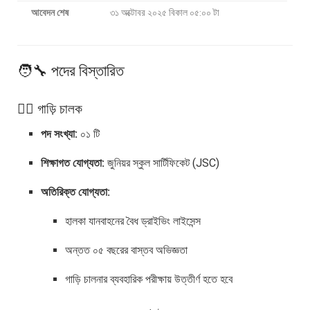
আবেদন শেষ
৩১ অক্টোবর ২০২৫ বিকাল ০৫:০০ টা
🧑‍🔧 পদের বিস্তারিত
১️⃣ গাড়ি চালক
পদ সংখ্যা:
০১ টি
শিক্ষাগত যোগ্যতা:
জুনিয়র স্কুল সার্টিফিকেট (JSC)
অতিরিক্ত যোগ্যতা:
হালকা যানবাহনের বৈধ ড্রাইভিং লাইসেন্স
অন্তত ০৫ বছরের বাস্তব অভিজ্ঞতা
গাড়ি চালনার ব্যবহারিক পরীক্ষায় উত্তীর্ণ হতে হবে