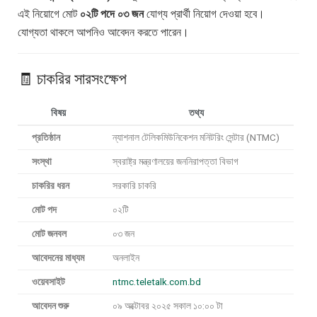
এই নিয়োগে মোট
০২টি পদে ০৩ জন
যোগ্য প্রার্থী নিয়োগ দেওয়া হবে।
যোগ্যতা থাকলে আপনিও আবেদন করতে পারেন।
🧾 চাকরির সারসংক্ষেপ
বিষয়
তথ্য
প্রতিষ্ঠান
ন্যাশনাল টেলিকমিউনিকেশন মনিটরিং সেন্টার (NTMC)
সংস্থা
স্বরাষ্ট্র মন্ত্রণালয়ের জননিরাপত্তা বিভাগ
চাকরির ধরন
সরকারি চাকরি
মোট পদ
০২টি
মোট জনবল
০৩ জন
আবেদনের মাধ্যম
অনলাইন
ওয়েবসাইট
ntmc.teletalk.com.bd
আবেদন শুরু
০৯ অক্টোবর ২০২৫ সকাল ১০:০০ টা