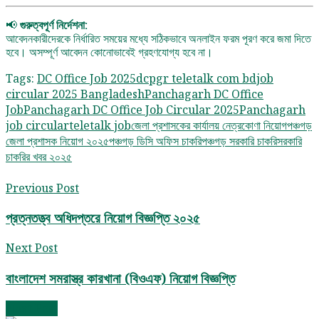
📢
গুরুত্বপূর্ণ নির্দেশনা:
আবেদনকারীদেরকে নির্ধারিত সময়ের মধ্যে সঠিকভাবে অনলাইন ফরম পূরণ করে জমা দিতে
হবে। অসম্পূর্ণ আবেদন কোনোভাবেই গ্রহণযোগ্য হবে না।
Tags:
DC Office Job 2025
dcpgr teletalk com bd
job
circular 2025 Bangladesh
Panchagarh DC Office
Job
Panchagarh DC Office Job Circular 2025
Panchagarh
job circular
teletalk job
জেলা প্রশাসকের কার্যালয় নেত্রকোণা নিয়োগ
পঞ্চগড়
জেলা প্রশাসক নিয়োগ ২০২৫
পঞ্চগড় ডিসি অফিস চাকরি
পঞ্চগড় সরকারি চাকরি
সরকারি
চাকরির খবর ২০২৫
Previous Post
প্রত্নতত্ত্ব অধিদপ্তরে নিয়োগ বিজ্ঞপ্তি ২০২৫
Next Post
বাংলাদেশ সমরাস্ত্র কারখানা (বিওএফ) নিয়োগ বিজ্ঞপ্তি
Next Post