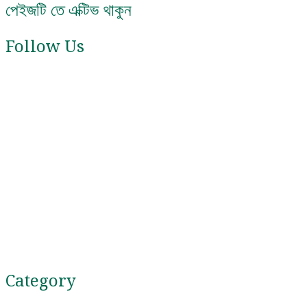
পেইজটি তে এক্টিভ থাকুন
Follow Us
সমস্ত খবর
BPI Job Circular 2026
BINA job circular 2026
এনজিও বিষয়ক ব্যুরো নিয়োগ 2026
MOHFW Job Circular 2026
বাংলাদেশ সুগারক্রপ গবেষণা ইনস্টিটিউট নিয়োগ বিজ্ঞপ্তি
Category