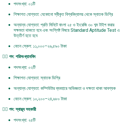
পদসংখ্যা: ০১টি
শিক্ষাগত যোগ্যতা: যেকোনো স্বীকৃত বিশ্ববিদ্যালয় থেকে স্নাতক ডিগ্রি
অন্যান্য যোগ্যতা: প্রতি মিনিটে বাংলা ২৫ ও ইংরেজি ৩০ শব্দ টাইপ করার
সক্ষমতা থাকতে হবে এবং সংশ্লিষ্ট বিষয়ে Standard Aptitude Test এ
উত্তীর্ণ হতে হবে
বেতন স্কেল: ১১,০০০–২৬,৫৯০ টাকা
২️⃣ পদ: পরিসংখ্যানবিদ
পদসংখ্যা: ০২টি
শিক্ষাগত যোগ্যতা: স্নাতক ডিগ্রি
অন্যান্য যোগ্যতা: কম্পিউটার ব্যবহারে অভিজ্ঞতা ও দক্ষতা থাকা আবশ্যক
বেতন স্কেল: ১০,২০০–২৪,৬৮০ টাকা
৩️⃣ পদ: স্বাস্থ্য সহকারী
পদসংখ্যা: ২৫টি