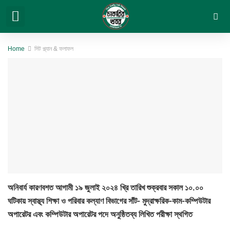
সরকারি চাকরি
বেসরকারি চাকরি
সিট প্ল্যান & ফলাফল
ভার্সিটি ভর্তি ও অন্যান্য
Home
সিট প্ল্যান & ফলাফল
অনিবার্য কারণবশত আগামী ১৯ জুলাই ২০২৪ খ্রি তারিখ শুক্রবার সকাল ১০.০০
ঘটিকায় স্বাস্থ্য শিক্ষা ও পরিবার কল্যাণ বিভাগের সাঁট- মুদ্রাক্ষরিক-কাম-কম্পিউটার
অপারেটর এবং কম্পিউটার অপারেটর পদে অনুষ্ঠিতব্য লিখিত পরীক্ষা স্থগিত