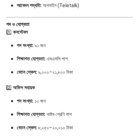
আবেদন পদ্ধতি:
অনলাইন (Teletalk)
পদ ও যোগ্যতা
1️⃣
কনস্টেবল
পদ সংখ্যা:
৯১ জন
শিক্ষাগত যোগ্যতা:
এসএসসি পাশ
বেতন স্কেল:
৯,০০০–২১,৮০০ টাকা
2️⃣
অফিস সহায়ক
পদ সংখ্যা:
১০ জন
শিক্ষাগত যোগ্যতা:
অষ্টম শ্রেণি পাশ
বেতন স্কেল:
৮,২৫০–২০,০১০ টাকা