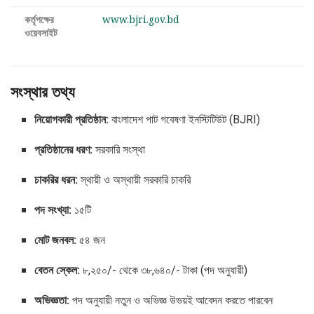
কর্তৃপক্ষের
www.bjri.gov.bd
ওয়েবসাইট
সংস্থার তথ্য
নিয়োগকারী প্রতিষ্ঠান:
বাংলাদেশ পাট গবেষণা ইনস্টিটিউট (BJRI)
প্রতিষ্ঠানের ধরণ:
সরকারি সংস্থা
চাকরির ধরন:
স্থায়ী ও অস্থায়ী সরকারি চাকরি
পদ সংখ্যা:
১৫টি
মোট জনবল:
৫৪ জন
বেতন স্কেল:
৮,২৫০/- থেকে ৩৮,৬৪০/- টাকা (পদ অনুযায়ী)
অভিজ্ঞতা:
পদ অনুযায়ী নতুন ও অভিজ্ঞ উভয়ই আবেদন করতে পারবেন