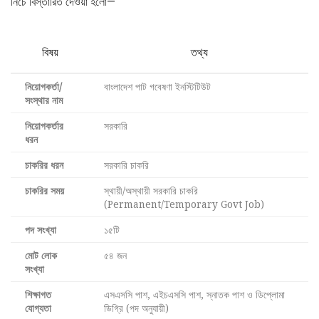
নিচে বিস্তারিত দেওয়া হলো—
বিষয়
তথ্য
নিয়োগকর্তা/
বাংলাদেশ পাট গবেষণা ইনস্টিটিউট
সংস্থার নাম
নিয়োগকর্তার
সরকারি
ধরন
চাকরির ধরন
সরকারি চাকরি
চাকরির সময়
স্থায়ী/অস্থায়ী সরকারি চাকরি
(Permanent/Temporary Govt Job)
পদ সংখ্যা
১৫টি
মোট লোক
৫৪ জন
সংখ্যা
শিক্ষাগত
এসএসসি পাশ, এইচএসসি পাশ, স্নাতক পাশ ও ডিপ্লোমা
যোগ্যতা
ডিগ্রি (পদ অনুযায়ী)