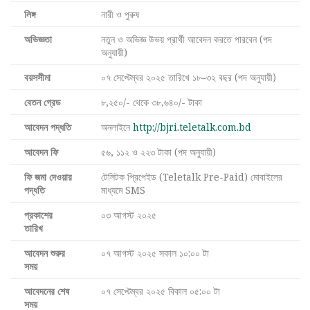
লিঙ্গ
নারী ও পুরুষ
অভিজ্ঞতা
নতুন ও অভিজ্ঞ উভয় প্রার্থী আবেদন করতে পারবেন (পদ
অনুযায়ী)
বয়সসীমা
০৭ সেপ্টেম্বর ২০২৫ তারিখে ১৮–৩২ বছর (পদ অনুযায়ী)
বেতন গ্রেড
৮,২৫০/- থেকে ৩৮,৬৪০/- টাকা
আবেদন পদ্ধতি
অনলাইনে
http://bjri.teletalk.com.bd
আবেদন ফি
৫৬, ১১২ ও ২২৩ টাকা (পদ অনুযায়ী)
ফি জমা দেওয়ার
টেলিটক প্রিপেইড (Teletalk Pre-Paid) মোবাইলের
পদ্ধতি
মাধ্যমে SMS
প্রকাশের
০৩ আগস্ট ২০২৫
তারিখ
আবেদন শুরুর
০৭ আগস্ট ২০২৫ সকাল ১০:০০ টা
সময়
আবেদনের শেষ
০৭ সেপ্টেম্বর ২০২৫ বিকাল ০৫:০০ টা
সময়