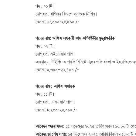
পদ : ০১ টি।
যোগ্যতা: বাণিজ্য বিভাগে স্নাতক ডিগ্রি।
বেতন : ১১,০০০-২৬,৫৯০ /-
পদের নাম: অফিস সহকারী কাম কম্পিউটার মুদ্রাক্ষরিক
পদ : ০৬ টি।
যোগ্যতা: এইচএসসি পাশ।
অন্যান্য : টাইপিং-এ প্রতি মিনিটে শব্দের গতি বাংলা ও ইংরেজিতে
বেতন : ৯,৩০০–২২,৪৯০ /-
পদের নাম : অফিস সহায়ক
পদ : ১১ টি।
যোগ্যতা : এসএসসি পাশ।
বেতন : ৮,২৫০-২০,০১০ /-
আবেদন শুরুর সময়:
১৫ নভেম্বর ২০২৫ তারিখ সকাল ১০:০০ টা থে
আবেদনের শেষ সময়:
১৫ ডিসেম্বর ২০২৫ তারিখ বিকাল ০৫:০০ টা প