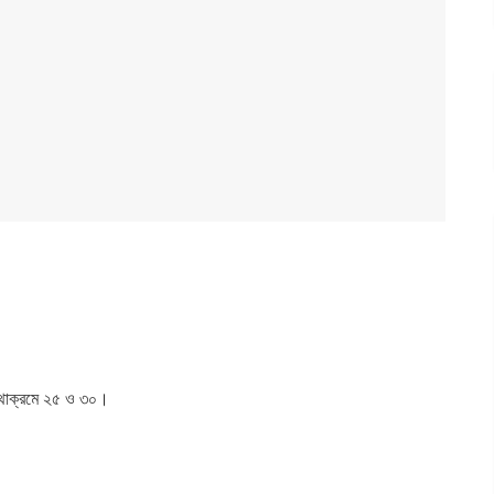
 যথাক্রমে ২৫ ও ৩০।