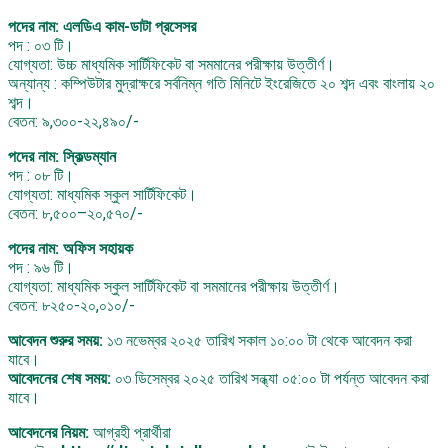
পদের নাম: এলডিএ কাম-ডাটা প্রসেসর
পদ : ০৩ টি।
যোগ্যতা: উচ্চ মাধ্যমিক সার্টিফিকেট বা সমমানের পরীক্ষায় উত্তীর্ণ।
অন্যান্য : কম্পিউটার মুদ্রাক্ষরে সর্বনিম্ন গতি মিনিটে ইংরেজিতে ২০ শব্দ এবং বাংলায় ২০
শব্দ।
বেতন: ৯,৩০০-২২,৪৯০/-
পদের নাম: স্কিল্ডম্যান
পদ : ০৮ টি।
যোগ্যতা: মাধ্যমিক স্কুল সার্টিফিকেট।
বেতন: ৮,৫০০–২০,৫৭০/-
পদের নাম: অফিস সহায়ক
পদ : ৯৬ টি।
যোগ্যতা: মাধ্যমিক স্কুল সার্টিফিকেট বা সমমানের পরীক্ষায় উত্তীর্ণ।
বেতন: ৮২৫০-২০,০১০/-
আবেদন শুরুর সময়:
১৩ নভেম্বর ২০২৫ তারিখ সকাল ১০:০০ টা থেকে আবেদন করা
যাবে।
আবেদনের শেষ সময়:
০৩ ডিসেম্বর ২০২৫ তারিখ সন্ধ্যা ০৫:০০ টা পর্যন্ত আবেদন করা
যাবে।
আবেদনের নিয়ম:
আগ্রহী প্রার্থীরা