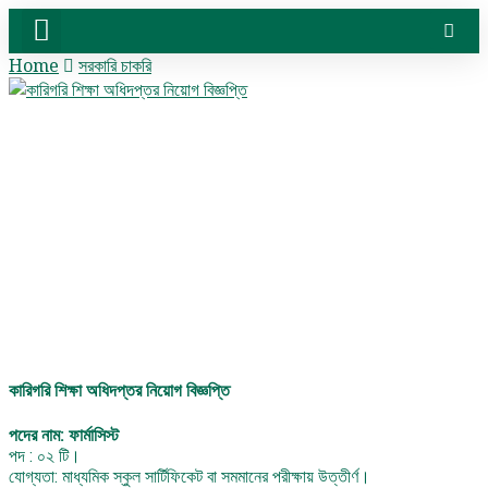
Home
সরকারি চাকরি
সরকারি চাকরি
বেসরকারি চাকরি
সিট প্ল্যান & ফলাফল
ভার্সিটি ভর্তি ও অন্যান্য
কারিগরি শিক্ষা অধিদপ্তর নিয়োগ বিজ্ঞপ্তি
পদের নাম: ফার্মাসিস্ট
পদ : ০২ টি।
যোগ্যতা: মাধ্যমিক স্কুল সার্টিফিকেট বা সমমানের পরীক্ষায় উত্তীর্ণ।