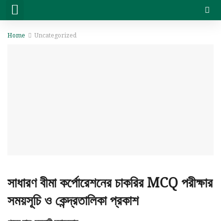
সরকারি চাকরি
বেসরকারি চাকরি
সিট প্ল্যান & ফলাফল
ভার্সিটি ভর্তি ও অন্যান্য
Home
Uncategorized
সাধারণ বীমা কর্পোরেশনের চাকরির MCQ পরীক্ষার
সময়সূচি ও কেন্দ্রতালিকা প্রকাশ