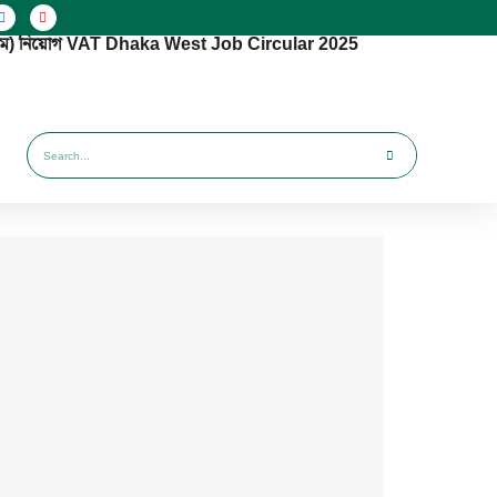
(পশ্চিম) নিয়োগ VAT Dhaka West Job Circular 2025