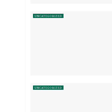
UNCATEGORIZED
UNCATEGORIZED