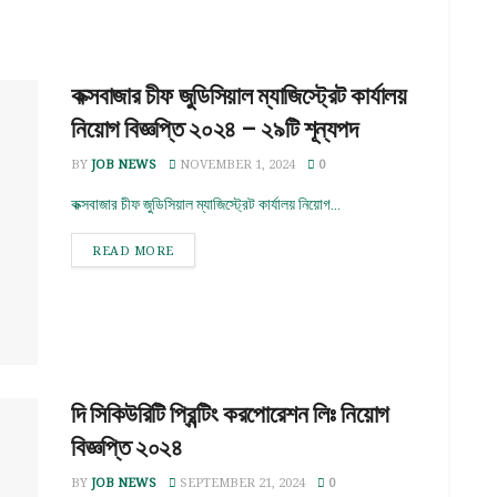
কক্সবাজার চীফ জুডিসিয়াল ম্যাজিস্ট্রেট কার্যালয়
নিয়োগ বিজ্ঞপ্তি ২০২৪ – ২৯টি শূন্যপদ
BY
JOB NEWS
NOVEMBER 1, 2024
0
কক্সবাজার চীফ জুডিসিয়াল ম্যাজিস্ট্রেট কার্যালয় নিয়োগ...
READ MORE
দি সিকিউরিটি প্রিন্টিং করপোরেশন লিঃ নিয়োগ
বিজ্ঞপ্তি ২০২৪
BY
JOB NEWS
SEPTEMBER 21, 2024
0