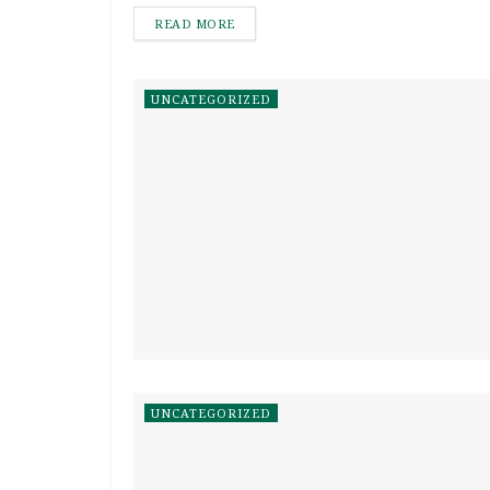
READ MORE
UNCATEGORIZED
UNCATEGORIZED