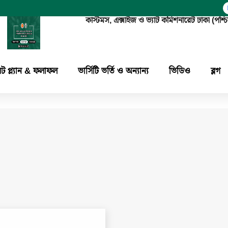
কাস্টমস, এক্সাইজ ও ভ্যাট কমিশনারেট ঢাকা 
িট প্ল্যান & ফলাফল
ভার্সিটি ভর্তি ও অন্যান্য
ভিডিও
ব্লগ