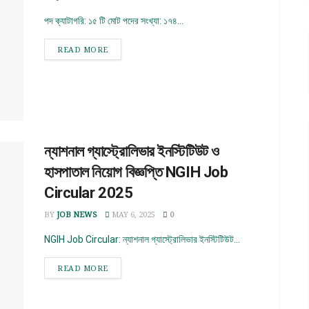
পদ ক্যাটাগরি: ১৫ টি মোট পদের সংখ্যা: ১৭৪...
READ MORE
ন্যাশনাল গ্যাস্ট্রোলিভার ইনস্টিটিউট ও
হাসপাতাল নিয়োগ বিজ্ঞপ্তি NGIH Job
Circular 2025
BY
JOB NEWS
MAY 6, 2025
0
NGIH Job Circular: ন্যাশনাল গ্যাস্ট্রোলিভার ইনস্টিটিউট...
READ MORE