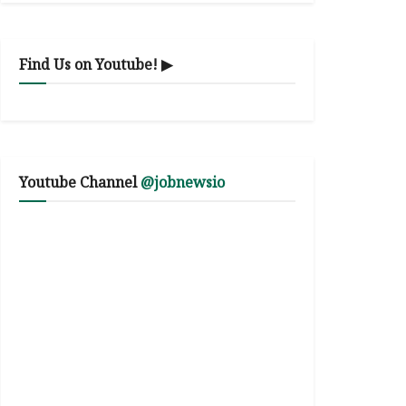
Find Us on Youtube! ▶
Youtube Channel
@jobnewsio