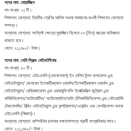
পদের নাম: মোয়াজ্জিন
পদ সংখ্যা: ০১ টি।
শিক্ষাগত যোগ্যতা: দ্বিতীয় শ্রেণির আলিম অথবা সমমানের কওমী শিক্ষাগত যোগ্যতা
সম্পন্ন।
অন্যান্য যোগ্যতা: সংশ্লিষ্ট ক্ষেত্রে মুয়াজ্জিন হিসেবে ০৩ (তিন) বছরের অভিজ্ঞতা
থাকতে হবে।
বেতন: ২১,৩৯০/- টাকা।
পদের নাম: সেমি স্কিল্ড মেইনটেইনার
পদ সংখ্যা: ৮০ টি।
শিক্ষাগত যোগ্যতা: এইচএসসি (ভোকেশনাল) ইন মেশিন টুলস অপারেশন এন্ড
মেইনটেন্যান্স/ জেনারেল ইলেকট্রিক্যাল ওয়ার্কস/ইলেকট্রিক্যাল ওয়ার্কস এন্ড
মেইনটেন্যান্স/ রেফ্রিজারেশন এন্ড এয়ারকন্ডিশনিং ইলেক্ট্রনিক্স কন্ট্রোল এন্ড
কমিউনিকেশন/অটোমোটিভ/ অটোমোবাইল/ডাটা টেলিকমিউনিকেশন এন্ড নেটওয়ার্কিং
টেকনোলজি/ বিল্ডিং মেইনটেন্যান্স এন্ড কন্সট্রাকশন/ওয়েল্ডিং এবং ফেবরিকেশন অথবা
এইচএসসি (বিজ্ঞান)।
অন্যান্য যোগ্যতা: কম্পিউটার চালনায় দক্ষতাসম্পন্ন প্রার্থী অগ্রাধিকার পাবে।
বেতন: ২২১,৩৯০/- টাকা।