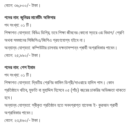
বেতন: ৩৬,৮০০/- টাকা।
পদের নাম: জুনিয়র মার্কেটিং অফিসার
পদ সংখ্যা: ০১ টি।
শিক্ষাগত যোগ্যতা: বিবিএ ডিগ্রি; তবে শিক্ষা জীবনের কোনো স্তরে ৩য় বিভাগ/ শ্রেণি
অথবা সমমানের সিজিপিএ/জিপিএ গ্রহণযোগ্য হইবে না।
অন্যান্য যোগ্যতা: কম্পিউটার চালনায় দক্ষতাসম্পন্ন প্ৰাৰ্থী অগ্রাধিকার পাবেন।
বেতন: ২৫,৯৯০/- টাকা।
পদের নাম: পেশ ইমাম
পদ সংখ্যা: ০১ টি।
শিক্ষাগত যোগ্যতা: দ্বিতীয় শ্রেণির কামিল ডিগ্রী/দাওরায়ে হাদিস পাস। কোন
প্রতিষ্ঠানে খতিব, মুফতি বা মুহাদ্দিস হিসেবে ০৫ (পাঁচ) বছরের চাকরির অভিজ্ঞতা থাকতে
হবে।
অন্যান্য যোগ্যতা: স্বীকৃত প্রতিষ্ঠান হতে সনদপ্রাপ্ত হাফেজ ই- কুরআন প্রার্থী
অগ্রাধিকার পাবেন।
বেতন: ২৩,৪৬০/- টাকা।