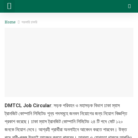
সরকারি চাকরি
বেসরকারি চাকরি
সিট প্ল্যান & ফলাফল
ভার্সিটি ভর্তি ও অন্যান্য
Home
সরকারি চাকরি
DMTCL Job Circular
: সড়ক পরিবহন ও মহাসড়ক বিভাগ ঢাকা ম্যাস
ট্রানজিট কোম্পানি লিমিটেড শূন্য পদসমূহে জনবল নিয়োগের জন্য নিয়োগ বিজ্ঞপ্তি
প্রকাশ করেছে। ঢাকা ম্যাস ট্রানজিট কোম্পানি লিমিটেড ২৪ টি পদে মোট ১২০
জনকে নিয়োগ দেবে। আগ্রহী প্রার্থীরা অনলাইনে আবেদন করতে পারবেন। উক্ত
পদে নারী-পুরুষ উভয়ই আবেদন করতে পারবেন। আগ্রহ ও যোগ্যতা থাকলে আপনিও