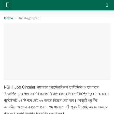
সরকারি চাকরি
বেসরকারি চাকরি
সিট প্ল্যান & ফলাফল
ভার্সিটি ভর্তি ও অন্যান্য
Home
Uncategorized
NGIH Job Circular: ন্যাশনাল গ্যাস্ট্রোলিভার ইনস্টিটিউট ও হাসপাতাল
নিম্নবর্ণিত শূন্য পদে সরাসরি জনবল নিয়োগের জন্য নিয়োগ বিজ্ঞপ্তি প্রকাশ করেছে।
প্রতিষ্ঠানটি ০৪ টি পদে মোট ০৬ জনকে নিয়োগ দেয়া হবে। আগ্রহী প্রার্থীরা
অনলাইনে আবেদন করতে পারবেন। পদ গুলোতে নারী-পুরুষ উভয়েই আবেদন করতে
পারবেন। সম্পূর্ণ বিজ্ঞপ্তি বিস্তারিত দেওয়া হল।